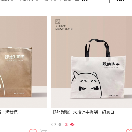
袋．烤糖棕
【Mr.餓魔】大環保手提袋．純真白
$
99
$
200