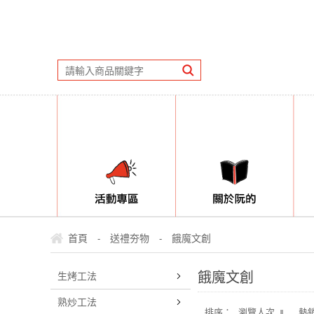
首頁
送禮夯物
餓魔文創
-
-
餓魔文創
生烤工法
熟炒工法
排序：
瀏覽人次
熱