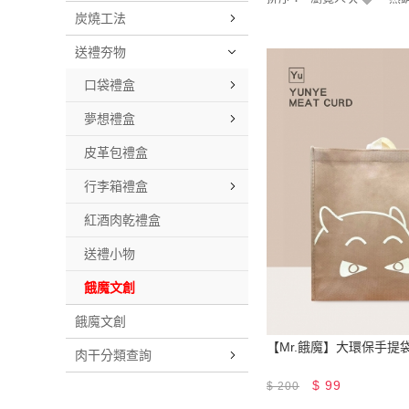
炭燒工法
送禮夯物
口袋禮盒
夢想禮盒
皮革包禮盒
行李箱禮盒
紅酒肉乾禮盒
送禮小物
餓魔文創
餓魔文創
【Mr.餓魔】大環保手提
肉干分類查詢
$
99
$
200