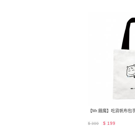
【Mr.餓魔】吃貨帆布包
$
199
$
300