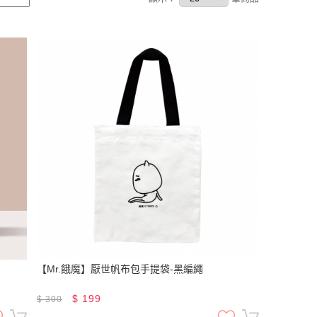
【Mr.餓魔】厭世帆布包手提袋-黑編繩
$
199
$
300