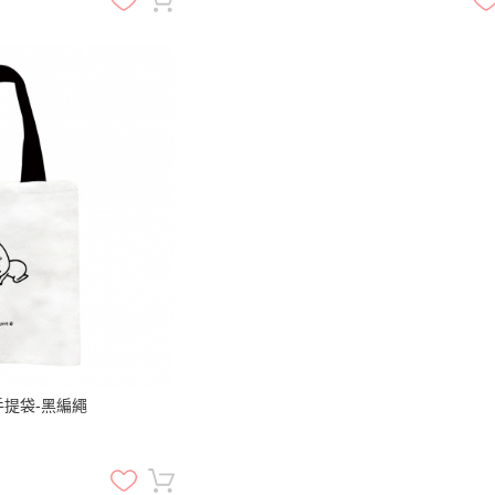
手提袋-黑編繩