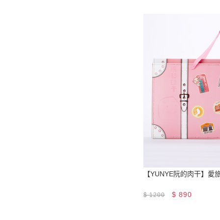
【YUNYE阮的肉干】愛
$
890
$
1200