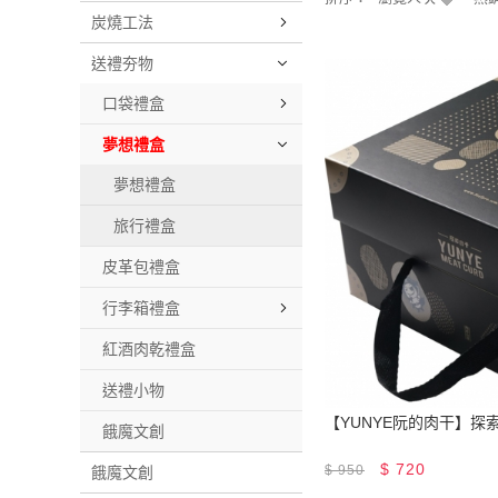
炭燒工法
送禮夯物
口袋禮盒
夢想禮盒
夢想禮盒
旅行禮盒
皮革包禮盒
行李箱禮盒
紅酒肉乾禮盒
送禮小物
【YUNYE阮的肉干】探
餓魔文創
$
720
$
950
餓魔文創