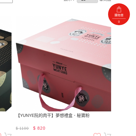
購物車
0
【YUNYE阮的肉干】夢想禮盒．秘寶粉
$
820
$
1100