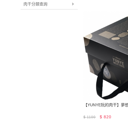
肉干分類查詢
【YUNYE阮的肉干】夢
$
820
$
1100