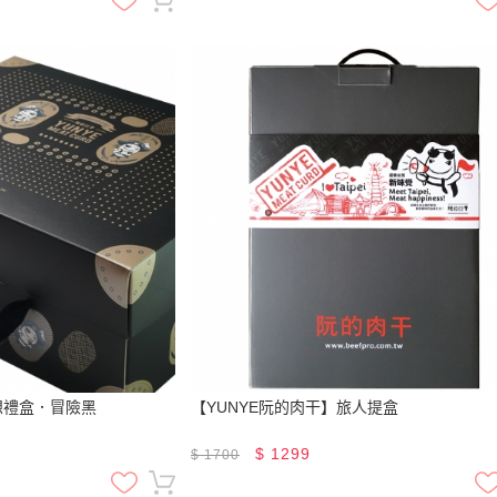
想禮盒．冒險黑
【YUNYE阮的肉干】旅人提盒
$
1299
$
1700