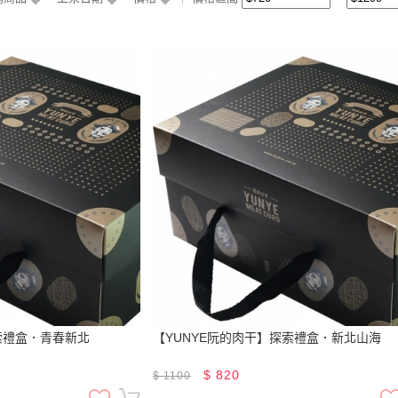
索禮盒．青春新北
【YUNYE阮的肉干】探索禮盒．新北山海
$
820
$
1100