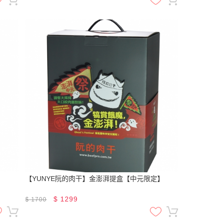
【YUNYE阮的肉干】金澎湃提盒【中元限定】
$
1299
$
1700