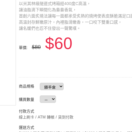
以米其林級隧道式烤箱經400度C高溫，
讓油脂滴下瞬間化為裊裊香氣，
首創六面炙燒法讓每一面都承受炙熱的燒烤使表皮酥脆滿足口
高溫封存鮮嫩原汁，內裡脂滑嫩香，一口咬下雙重口感，
讓名媛們也忍不住發出一聲驚嘆。
$60
$80
單價:
商品規格
購買數量
付款方式
線上刷卡 / ATM 轉帳 / 貨到付款
運送方式