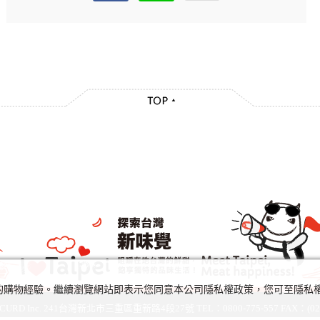
及您的購物經驗。繼續瀏覽網站即表示您同意本公司隱私權政策，您可至隱
URD Inc. 241台灣新北市三重區重新路4段27號 TEL：0800-775-557 FAX：(02)